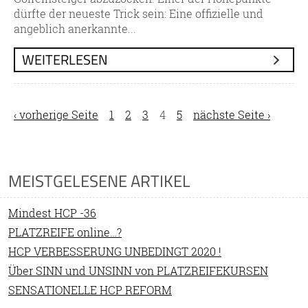
dürfte der neueste Trick sein: Eine offizielle und
angeblich anerkannte...
WEITERLESEN
SEITEN
‹ vorherige Seite
1
2
3
4
5
nächste Seite ›
MEISTGELESENE ARTIKEL
Mindest HCP -36
PLATZREIFE online…?
HCP VERBESSERUNG UNBEDINGT 2020 !
Über SINN und UNSINN von PLATZREIFEKURSEN
SENSATIONELLE HCP REFORM