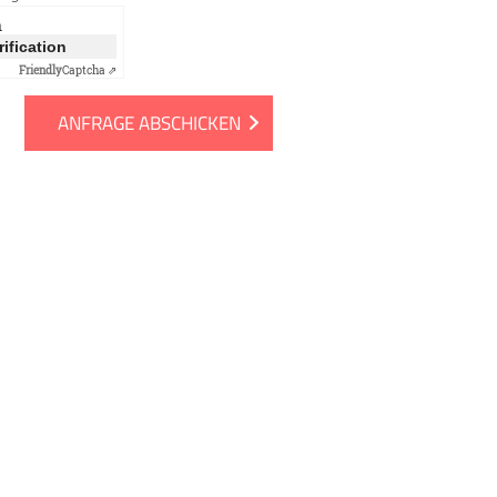
n
rification
Friendly
Captcha ⇗