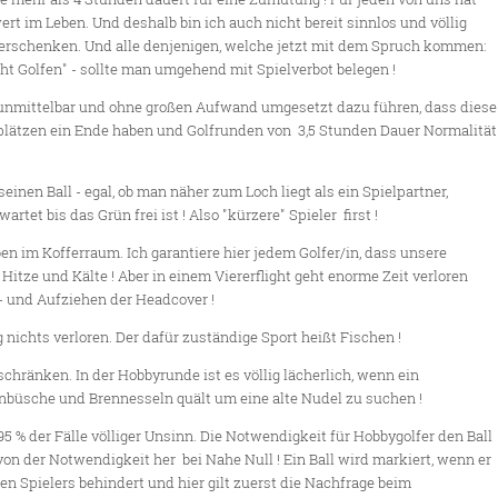
rt im Leben. Und deshalb bin ich auch nicht bereit sinnlos und völlig
verschenken. Und alle denjenigen, welche jetzt mit dem Spruch kommen:
icht Golfen" - sollte man umgehend mit Spielverbot belegen !
e unmittelbar und ohne großen Aufwand umgesetzt dazu führen, dass diese
lätzen ein Ende haben und Golfrunden von 3,5 Stunden Dauer Normalität
t seinen Ball - egal, ob man näher zum Loch liegt als ein Spielpartner,
rtet bis das Grün frei ist ! Also "kürzere" Spieler first !
en im Kofferraum. Ich garantiere hier jedem Golfer/in, dass unsere
itze und Kälte ! Aber in einem Viererflight geht enorme Zeit verloren
- und Aufziehen der Headcover !
 nichts verloren. Der dafür zuständige Sport heißt Fischen !
chränken. In der Hobbyrunde ist es völlig lächerlich, wenn ein
nbüsche und Brennesseln quält um eine alte Nudel zu suchen !
95 % der Fälle völliger Unsinn. Die Notwendigkeit für Hobbygolfer den Ball
von der Notwendigkeit her bei Nahe Null ! Ein Ball wird markiert, wenn er
ren Spielers behindert und hier gilt zuerst die Nachfrage beim