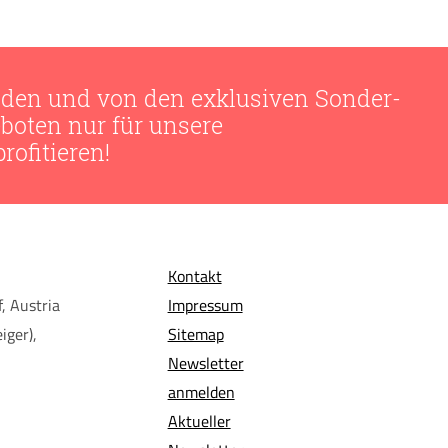
den und von den exklusiven Sonder-
boten nur für unsere
ofitieren!
Kontakt
, Austria
Impressum
iger),
Sitemap
Newsletter
anmelden
Aktueller