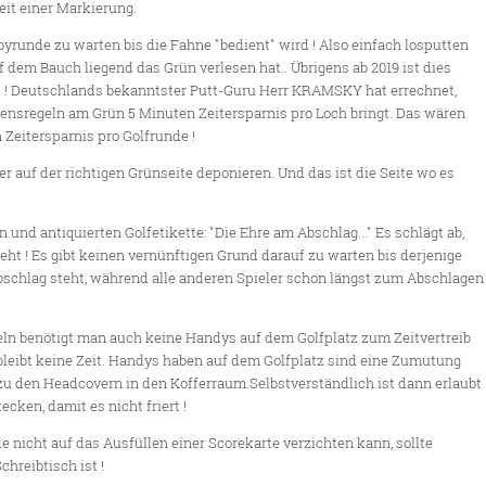
eit einer Markierung.
byrunde zu warten bis die Fahne "bedient" wird ! Also einfach losputten
f dem Bauch liegend das Grün verlesen hat.. Übrigens ab 2019 ist dies
ubt ! Deutschlands bekanntster Putt-Guru Herr KRAMSKY hat errechnet,
ensregeln am Grün 5 Minuten Zeitersparnis pro Loch bringt. Das wären
Zeitersparnis pro Golfrunde !
ler auf der richtigen Grünseite deponieren. Und das ist die Seite wo es
 und antiquierten Golfetikette: "Die Ehre am Abschlag..." Es schlägt ab,
eht ! Es gibt keinen vernünftigen Grund darauf zu warten bis derjenige
bschlag steht, während alle anderen Spieler schon längst zum Abschlagen
geln benötigt man auch keine Handys auf dem Golfplatz zum Zeitvertreib
leibt keine Zeit. Handys haben auf dem Golfplatz sind eine Zumutung
u den Headcovern in den Kofferraum.Selbstverständlich ist dann erlaubt
cken, damit es nicht friert !
 nicht auf das Ausfüllen einer Scorekarte verzichten kann, sollte
hreibtisch ist !