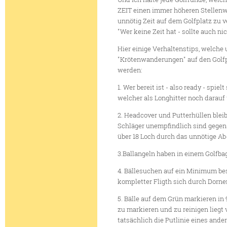
ZEIT einen immer höheren Stellenwe
unnötig Zeit auf dem Golfplatz zu 
"Wer keine Zeit hat - sollte auch n
Hier einige Verhaltenstips, welch
"Krötenwanderungen" auf den Golfp
werden:
1. Wer bereit ist - also ready - spiel
welcher als Longhitter noch darauf wa
2. Headcover und Putterhüllen bleib
Schläger unempfindlich sind gegen H
über 18 Loch durch das unnötige Ab
3.Ballangeln haben in einem Golfbag
4. Bällesuchen auf ein Minimum bes
kompletter Fligth sich durch Dorne
5. Bälle auf dem Grün markieren in 
zu markieren und zu reinigen liegt 
tatsächlich die Putlinie eines ande