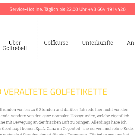
Service-Hotline: Täglich bis 22:00 Uhr +43 664 1914420
Über
Golfkurse
Unterkünfte
An
Golfrebell
 VERALTETE GOLFETIKETTE
lfrunden von bis zu 6 Stunden und darüber. Ich rede hier nicht von den
ende, sondern von den ganz normalen Hobbyrunden, welche eigentlich
ne mit Bewegung an der frischen Luft zu bringen. Allerdings habe ich
n überhaupt keinen Spaß. Ganz im Gegenteil - sie nerven mich ohne Ende.
he mehr als 4 Stunden dauert für eine Zumutung ! Für jeden von uns hat