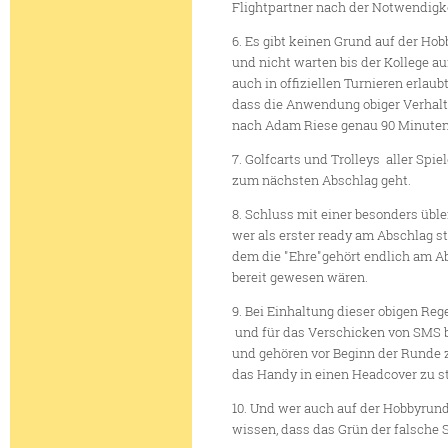
Flightpartner nach der Notwendigk
6. Es gibt keinen Grund auf der Hob
und nicht warten bis der Kollege au
auch in offiziellen Turnieren erla
dass die Anwendung obiger Verhalt
nach Adam Riese genau 90 Minuten 
7. Golfcarts und Trolleys aller Spie
zum nächsten Abschlag geht.
8. Schluss mit einer besonders üblen
wer als erster ready am Abschlag st
dem die "Ehre"gehört endlich am A
bereit gewesen wären.
9. Bei Einhaltung dieser obigen Re
und für das Verschicken von SMS b
und gehören vor Beginn der Runde z
das Handy in einen Headcover zu ste
10. Und wer auch auf der Hobbyrunde
wissen, dass das Grün der falsche Sc