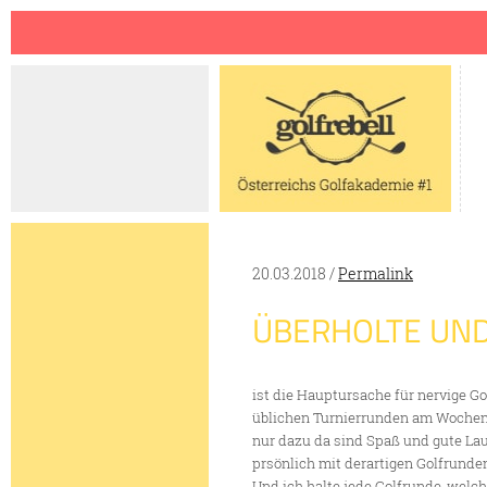
Jump to navigation
20.03.2018 /
Permalink
ÜBERHOLTE UND
ist die Hauptursache für nervige Go
üblichen Turnierrunden am Wochen
nur dazu da sind Spaß und gute Lau
prsönlich mit derartigen Golfrunde
Und ich halte jede Golfrunde, welc