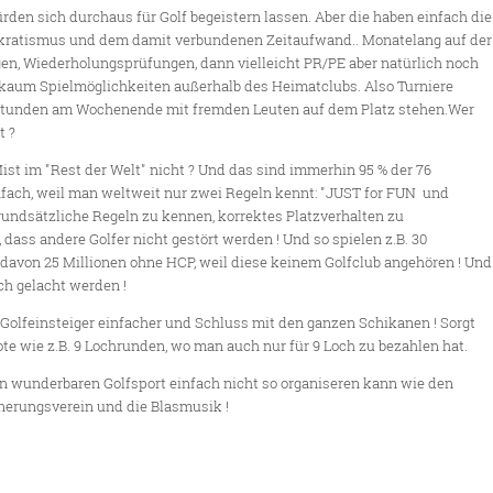
den sich durchaus für Golf begeistern lassen. Aber die haben einfach die
okratismus und dem damit verbundenen Zeitaufwand.. Monatelang auf der
en, Wiederholungsprüfungen, dann vielleicht PR/PE aber natürlich noch
 kaum Spielmöglichkeiten außerhalb des Heimatclubs. Also Turniere
tunden am Wochenende mit fremden Leuten auf dem Platz stehen.Wer
t ?
t im "Rest der Welt" nicht ? Und das sind immerhin 95 % der 76
infach, weil man weltweit nur zwei Regeln kennt: "JUST for FUN und
grundsätzliche Regeln zu kennen, korrektes Platzverhalten zu
dass andere Golfer nicht gestört werden ! Und so spielen z.B. 30
davon 25 Millionen ohne HCP, weil diese keinem Golfclub angehören ! Und
ch gelacht werden !
Golfeinsteiger einfacher und Schluss mit den ganzen Schikanen ! Sorgt
e wie z.B. 9 Lochrunden, wo man auch nur für 9 Loch zu bezahlen hat.
n wunderbaren Golfsport einfach nicht so organiseren kann wie den
nerungsverein und die Blasmusik !