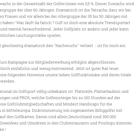
wachs in der Gesamtzahl der Golfer/innen von 0,5 %. Dieser Zuwachs wird
ergruppe der über 60 Jährigen. Dramatisch ist die Tatsache, dass wir bei
n Frauen und vor allem bei der Altergruppe der 35 bis 50 Jährigen mit
aben ! Was läuft da falsch ? Golf ist doch eine absolute Trendsportart.
d und mental herausfordernd. Jeder Golfplatz ist anders und jeder kann
önlichen Leistungsstärke spielen.
 gleichzeitig dramatisch den "Nachwuchs" verliert - ist für mich ein
 Euro Kampagne zur Mitgliederwerbung erfolglos abgeschlossen.
lich einfallslos und wenig motivierend. Jetzt ist guter Rat teuer.
meine folgenden Hinweise unsere lieben Golffunktionäre und deren totale
 werden.
ational im Golfsport völlig unbekannt ist. Platzreife, Platzerlaubnis und
fungen und PROS, welche Golfeinsteiger bis zu 100 Stunden auf der
ise Golfclubmitgliedschaften und Mindest Handicaps für die
 in Mitteleuropa. Diskriminierung von sogenannten Billiggolfer mit
 den Golfkarten. Davon sind allein Deutschland rund 300.000
n Greenfees und Umsätzen in den Clubrestaurants und Proshops könnten
en !