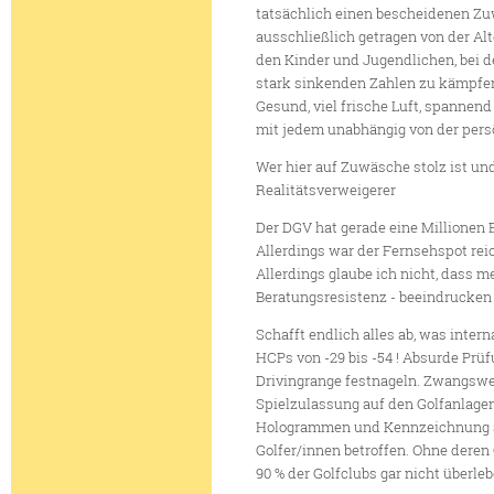
tatsächlich einen bescheidenen Zu
ausschließlich getragen von der Alt
den Kinder und Jugendlichen, bei de
stark sinkenden Zahlen zu kämpfen h
Gesund, viel frische Luft, spannen
mit jedem unabhängig von der pers
Wer hier auf Zuwäsche stolz ist und
Realitätsverweigerer
Der DGV hat gerade eine Millionen
Allerdings war der Fernsehspot reich
Allerdings glaube ich nicht, dass 
Beratungsresistenz - beeindrucken
Schafft endlich alles ab, was intern
HCPs von -29 bis -54 ! Absurde Prü
Drivingrange festnageln. Zwangswe
Spielzulassung auf den Golfanlagen
Hologrammen und Kennzeichnung auf
Golfer/innen betroffen. Ohne dere
90 % der Golfclubs gar nicht überleb