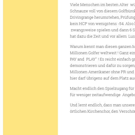
Viele Menschen im besten Alter wür
Schnauze voll von diesem Golfbür
Drivingrange herumstehen, Prüfung
kein HCP von wenigstens -54. Also
zwangsweise spielen und dann 6 S
hat dazu die Zeit und vor allem Lus
Warum kennt man diesen ganzen Mis
Millionen Golfer weltweit ! Ganz e
PAY and PLAY" ! Es reicht einfach 
demonstrieren und dafür zu sorgen, 
Millionen Amerikaner ohne PR und 
hier darf übrigens auf dem Platz au
Macht endlich den Spielzugang für 
für weniger zeitaufwendige Angebot
Und lernt endlich, dass man unsere
örtlichen Kirchenchor, den Verschö