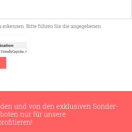
zu erkennen. Bitte führen Sie die angegebenen
fication
Friendly
Captcha ⇗
den und von den exklusiven Sonder-
boten nur für unsere
ofitieren!