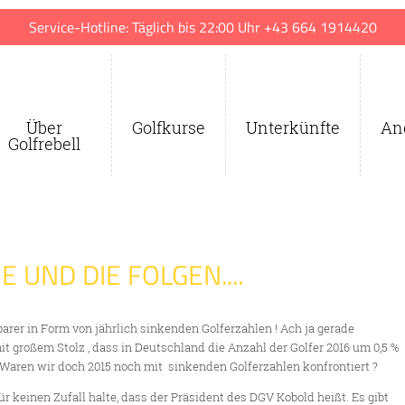
Service-Hotline: Täglich bis 22:00 Uhr +43 664 1914420
Über
Golfkurse
Unterkünfte
An
Golfrebell
 UND DIE FOLGEN....
arer in Form von jährlich sinkenden Golferzahlen ! Ach ja gerade
t großem Stolz , dass in Deutschland die Anzahl der Golfer 2016 um 0,5 %
 Waren wir doch 2015 noch mit sinkenden Golferzahlen konfrontiert ?
r keinen Zufall halte, dass der Präsident des DGV Kobold heißt. Es gibt