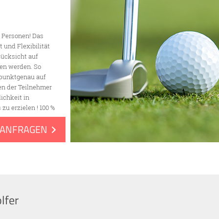
2 Personen! Das
t und Flexibilität
Rücksicht auf
en werden. So
lpunktgenau auf
en der Teilnehmer
ichkeit in
zu erzielen ! 100 %
 ANFRAGEN
lfer