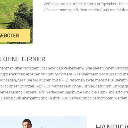
Verbesserungskursen bestens aufgehoben. Bei uns
je besser man spielt, desto mehr Spaß macht das
N OHNE TURNIER
lnehmen, aber trotzdem Ihr Handicap verbessern? Wie bieten Ihnen versc
ruppenkursen arbeiten wir mit höchstens 4 Teilnehmern pro Kurs und in
ir sagen, dass Sie bei Kursen mit 8 - 12 Personen zwar mehr neue Bekannt
lb ist unser Kursziel: Golf HCP verbessern ohne Turnier, dafür mit Erfolgsg
Verbesserung. Unsere HCP Verbesserungskurse sind die sinn- und erfolg
 Heimatclub anerkannt und in Ihre HCP Verwaltung übernommen werden 
HANDICA