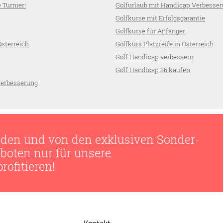
 Turnier!
Golfurlaub mit Handicap Verbesse
Golfkurse mit Erfolgsgarantie
Golfkurse für Anfänger
Österreich
Golfkurs Platzreife in Österreich
Golf Handicap verbessern
Golf Handicap 36 kaufen
Verbesserung
den und von den exklusiven Sonder-
boten nur für unsere
ofitieren!