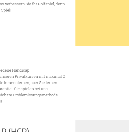
 verbessern Sie ihr Golfspiel, denn
 Spiel!
hiedene Handicap
 unseren Privatkursen mit maximal 2
e kennenlernen, aber Sie lernen
arantie! Sie spielen bei uns
reichste Problemlösungsmethode !
!!
P (HCP)