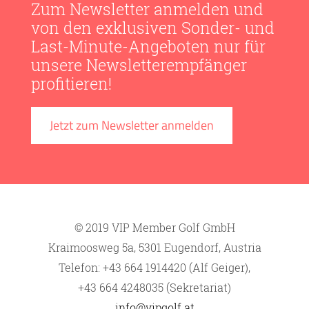
Zum Newsletter anmelden und
von den exklusiven Sonder- und
Last-Minute-Angeboten nur für
unsere Newsletterempfänger
profitieren!
Jetzt zum Newsletter anmelden
© 2019 VIP Member Golf GmbH
Kraimoosweg 5a, 5301 Eugendorf, Austria
Telefon: +43 664 1914420 (Alf Geiger),
+43 664 4248035 (Sekretariat)
info@vipgolf.at