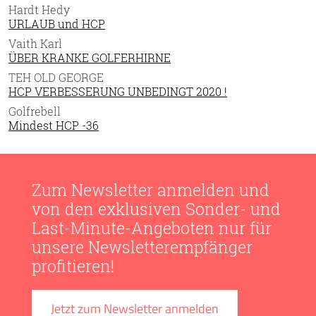
Hardt Hedy
URLAUB und HCP
Vaith Karl
ÜBER KRANKE GOLFERHIRNE
TEH OLD GEORGE
HCP VERBESSERUNG UNBEDINGT 2020 !
Golfrebell
Mindest HCP -36
Zum Newsletter anmelden und
von den exklusiven Sonder- und
Last-Minute-Angeboten nur für
unsere Newsletterempfänger
profitieren!
Jetzt zum Newsletter anmelden